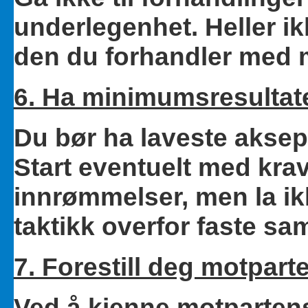
underlegenhet. Heller i
den du forhandler med 
6. Ha minimumsresultatet
Du bør ha laveste aksept
Start eventuelt med kra
innrømmelser, men la ikk
taktikk overfor faste sa
7. Forestill deg motpart
Ved å kjenne motpartens